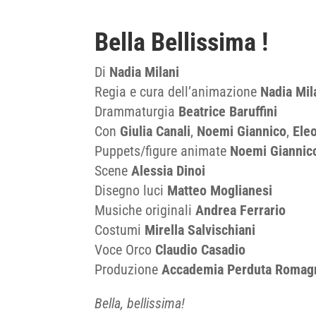
Bella Bellissima !
Di
Nadia Milani
Regia e cura dell’animazione
Nadia Mil
Drammaturgia
Beatrice Baruffini
Con
Giulia Canali
,
Noemi Giannico
,
Ele
Puppets/figure animate
Noemi Giannic
Scene
Alessia Dinoi
Disegno luci
Matteo Moglianesi
Musiche originali
Andrea Ferrario
Costumi
Mirella Salvischiani
Voce Orco
Claudio Casadio
Produzione
Accademia Perduta Romagn
Bella, bellissima!