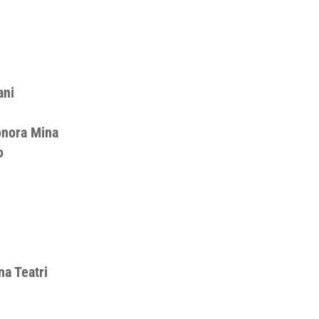
ani
onora Mina
o
a Teatri