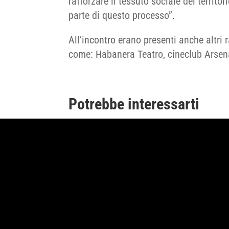
rafforzare il tessuto sociale del territor
parte di questo processo”.
All’incontro erano presenti anche altri r
come: Habanera Teatro, cineclub Arsen
Potrebbe interessarti