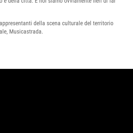
io e della città. E noi siamo ovviamente fieri di far
appresentanti della scena culturale del territorio
ale, Musicastrada.