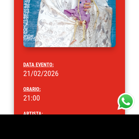
DATA EVENTO:
21/02/2026
ORARIO:
21:00
ARTISTA:
Odin Teatret