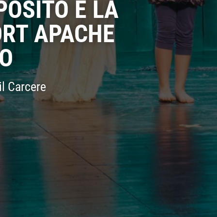
POSITO E LA
ORT APACHE
RO
il Carcere