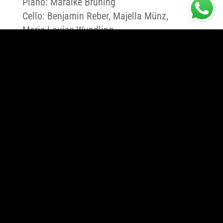
Piano: Maraike Brüning
Cello: Benjamin Reber, Majella Münz,
Marie-Louise Wundling
Canzone “Hold on“: Marlena Käthe
Luci: Reinhard Hubert
Direttore di produzione: Gianni Bettucci
Assistenti di produzione: Dorén
Grafendorf, Carolin Hartwich
DATA EVENTO:
17/04/2026