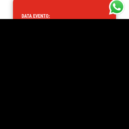
DATA EVENTO:
14/05/2025
ORARIO:
21:00
ARTISTA:
Con Federica Molteni regia
Carmen Pellegrinelli
Potrebbe interessarti